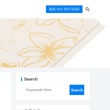
热线 021-50175250
Search
Search