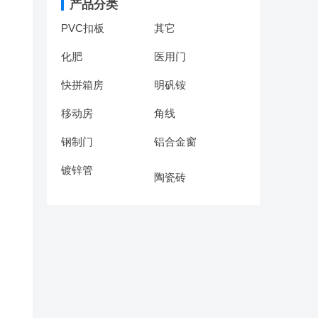
产品分类
PVC扣板
其它
化肥
医用门
快拼箱房
明矾铵
移动房
角线
钢制门
铝合金窗
镀锌管
陶瓷砖