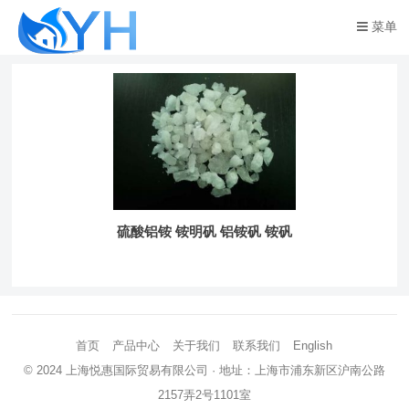
菜单
硫酸铝铵 铵明矾 铝铵矾 铵矾
首页
产品中心
关于我们
联系我们
English
© 2024
上海悦惠国际贸易有限公司
· 地址：上海市浦东新区沪南公路
2157弄2号1101室