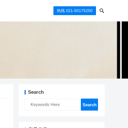
热线 021-50175250
Search
Search