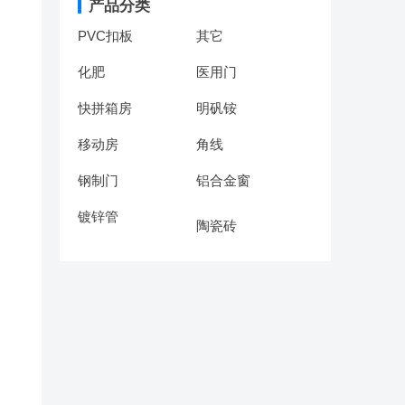
产品分类
PVC扣板
其它
化肥
医用门
快拼箱房
明矾铵
移动房
角线
钢制门
铝合金窗
镀锌管
陶瓷砖