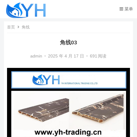
菜单
首页
角线
角线03
admin
•
2025 年 4 月 17 日
•
691
阅读