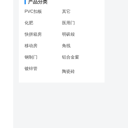
产品分类
PVC扣板
其它
化肥
医用门
快拼箱房
明矾铵
移动房
角线
钢制门
铝合金窗
镀锌管
陶瓷砖