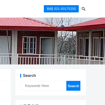
热线 021-50175250
Search
Search