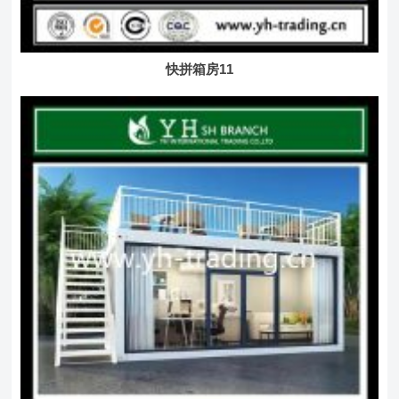
快拼箱房11