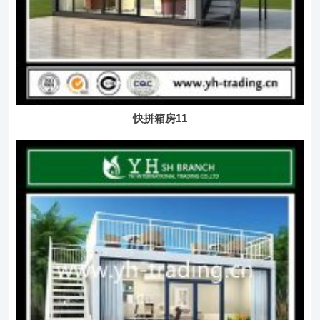
快拼箱房11