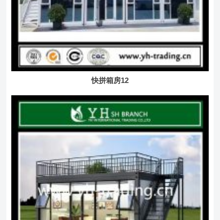
快拼箱房12