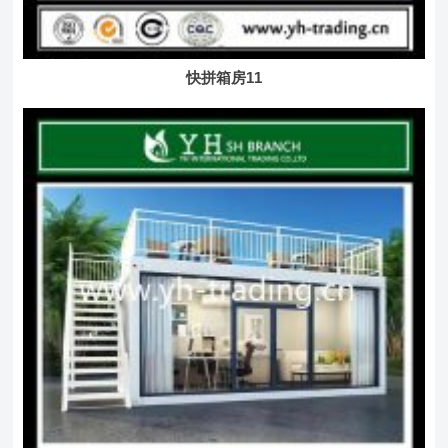
快拼箱房11