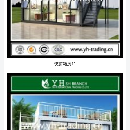
快拼箱房11