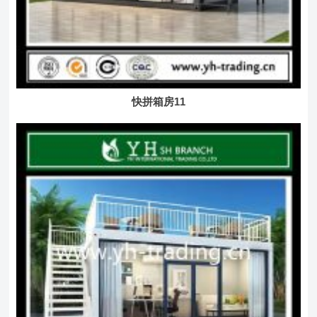
快拼箱房11