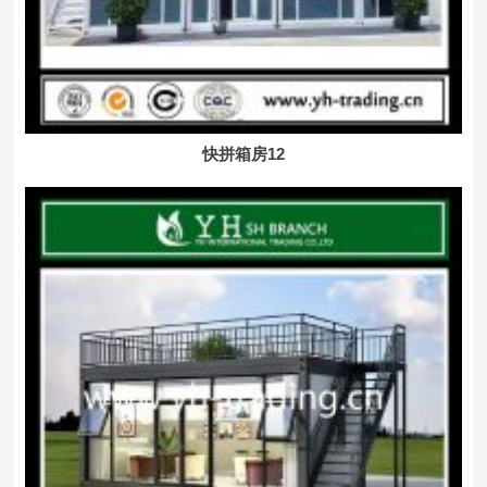
快拼箱房12