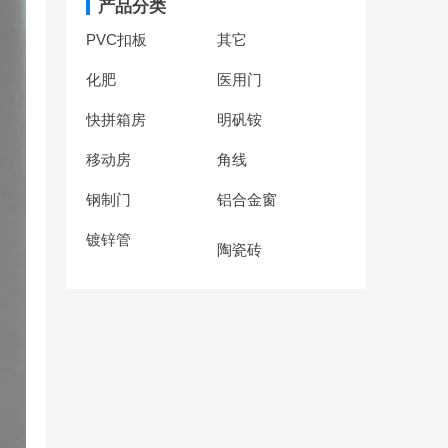
产品分类
PVC扣板
其它
化肥
医用门
快拼箱房
明矾铵
移动房
角线
钢制门
铝合金窗
镀锌管
陶瓷砖