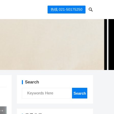
热线 021-50175250
Search
Search