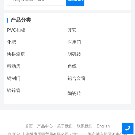
产品分类
PVC扣板
其它
化肥
医用门
快拼箱房
明矾铵
移动房
角线
钢制门
铝合金窗
镀锌管
陶瓷砖
首页
产品中心
关于我们
联系我们
English
© 2024
上海悦惠国际贸易有限公司
· 地址：上海市浦东新区沪南公路